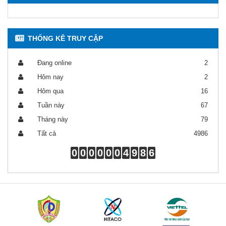
THỐNG KÊ TRUY CẬP
Đang online
2
Hôm nay
2
Hôm qua
16
Tuần này
67
Tháng này
79
Tất cả
4986
0
0
0
0
0
0
4
9
8
6