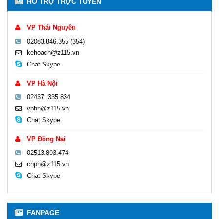
HỖ TRỢ TRỰC TUYẾN
VP Thái Nguyên
02083.846.355 (354)
kehoach@z115.vn
Chat Skype
VP Hà Nội
02437. 335.834
vphn@z115.vn
Chat Skype
VP Đồng Nai
02513.893.474
cnpn@z115.vn
Chat Skype
FANPAGE