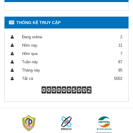
THỐNG KÊ TRUY CẬP
Đang online
2
Hôm nay
11
Hôm qua
7
Tuần này
87
Tháng này
95
Tất cả
5002
0
0
0
0
0
0
5
0
0
2