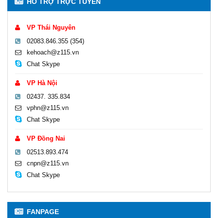
HỖ TRỢ TRỰC TUYẾN
VP Thái Nguyên
02083.846.355 (354)
kehoach@z115.vn
Chat Skype
VP Hà Nội
02437. 335.834
vphn@z115.vn
Chat Skype
VP Đồng Nai
02513.893.474
cnpn@z115.vn
Chat Skype
FANPAGE