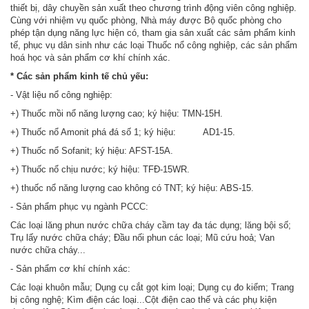
thiết bị, dây chuyền sản xuất theo chương trình động viên công nghiệp.
Cùng với nhiệm vụ quốc phòng, Nhà máy được Bộ quốc phòng cho
phép tận dụng năng lực hiện có, tham gia sản xuất các sảm phẩm kinh
tế, phục vụ dân sinh như các loại Thuốc nổ công nghiệp, các sản phẩm
hoá học và sản phẩm cơ khí chính xác.
* Các sản phẩm kinh tế chủ yếu:
- Vật liệu nổ công nghiệp:
+) Thuốc mồi nổ năng lượng cao; ký hiệu: TMN-15H.
+) Thuốc nổ Amonit phá đá số 1; ký hiệu: AD1-15.
+) Thuốc nổ Sofanit; ký hiệu: AFST-15A.
+) Thuốc nổ chịu nước; ký hiệu: TFĐ-15WR.
+) thuốc nổ năng lượng cao không có TNT; ký hiệu: ABS-15.
- Sản phẩm phục vụ ngành PCCC:
Các loại lăng phun nước chữa cháy cầm tay đa tác dụng; lăng bội số;
Trụ lấy nước chữa cháy; Đầu nối phun các loại; Mũ cứu hoả; Van
nước chữa cháy...
- Sản phẩm cơ khí chính xác:
Các loại khuôn mẫu; Dụng cụ cắt gọt kim loại; Dụng cụ đo kiểm; Trang
bị công nghệ; Kìm điện các loại...Cột điện cao thế và các phụ kiện