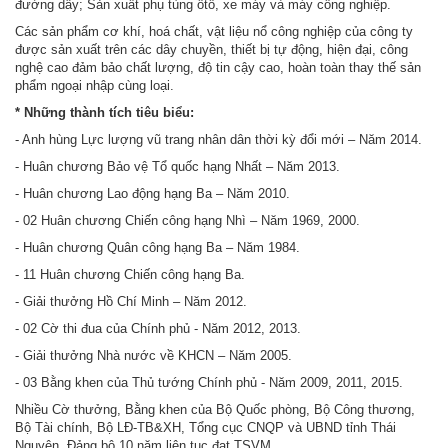
đường dây; Sản xuất phụ tùng ôtô, xe máy và máy công nghiệp.
Các sản phẩm cơ khí, hoá chất, vật liệu nổ công nghiệp của công ty
được sản xuất trên các dây chuyền, thiết bị tự động, hiện đại, công
nghệ cao đảm bảo chất lượng, độ tin cậy cao, hoàn toàn thay thế sản
phẩm ngoại nhập cùng loại.
* Những thành tích tiêu biểu:
- Anh hùng Lực lượng vũ trang nhân dân thời kỳ đổi mới – Năm 2014.
- Huân chương Bảo vệ Tổ quốc hạng Nhất – Năm 2013.
- Huân chương Lao động hạng Ba – Năm 2010.
- 02 Huân chương Chiến công hạng Nhì – Năm 1969, 2000.
- Huân chương Quân công hạng Ba – Năm 1984.
- 11 Huân chương Chiến công hạng Ba.
- Giải thưởng Hồ Chí Minh – Năm 2012.
- 02 Cờ thi đua của Chính phủ - Năm 2012, 2013.
- Giải thưởng Nhà nước về KHCN – Năm 2005.
- 03 Bằng khen của Thủ tướng Chính phủ - Năm 2009, 2011, 2015.
Nhiều Cờ thưởng, Bằng khen của Bộ Quốc phòng, Bộ Công thương,
Bộ Tài chính, Bộ LĐ-TB&XH, Tổng cục CNQP và UBND tỉnh Thái
Nguyên. Đảng bộ 10 năm liên tục đạt TSVM.