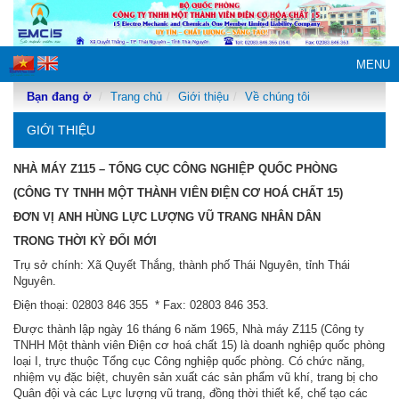
MENU
Bạn đang ở
Trang chủ
Giới thiệu
Về chúng tôi
GIỚI THIỆU
NHÀ MÁY Z115 – TỔNG CỤC CÔNG NGHIỆP QUỐC PHÒNG
(CÔNG TY TNHH MỘT THÀNH VIÊN ĐIỆN CƠ HOÁ CHẤT 15)
ĐƠN VỊ ANH HÙNG LỰC LƯỢNG VŨ TRANG NHÂN DÂN
TRONG THỜI KỲ ĐỔI MỚI
Trụ sở chính: Xã Quyết Thắng, thành phố Thái Nguyên, tỉnh Thái
Nguyên.
Điện thoại: 02803 846 355 * Fax: 02803 846 353.
Được thành lập ngày 16 tháng 6 năm 1965, Nhà máy Z115 (Công ty
TNHH Một thành viên Điện cơ hoá chất 15) là doanh nghiệp quốc phòng
loại I, trực thuộc Tổng cục Công nghiệp quốc phòng. Có chức năng,
nhiệm vụ đặc biệt, chuyên sản xuất các sản phẩm vũ khí, trang bị cho
Quân đội và các Lực lượng vũ trang, đồng thời thiết kế, chế tạo các