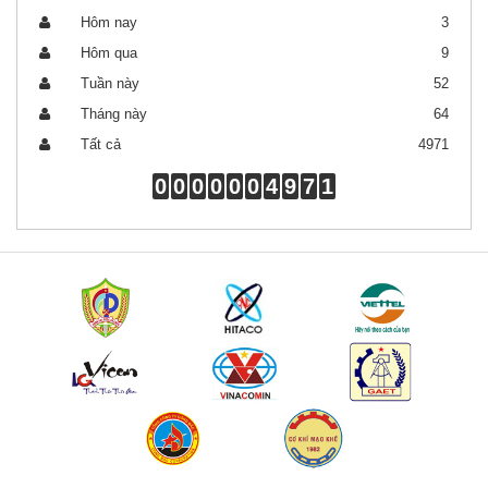
Hôm nay
3
Hôm qua
9
Tuần này
52
Tháng này
64
Tất cả
4971
0
0
0
0
0
0
4
9
7
1