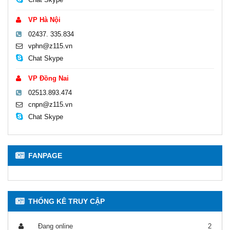
VP Hà Nội
02437. 335.834
vphn@z115.vn
Chat Skype
VP Đồng Nai
02513.893.474
cnpn@z115.vn
Chat Skype
FANPAGE
THỐNG KÊ TRUY CẬP
Đang online
2