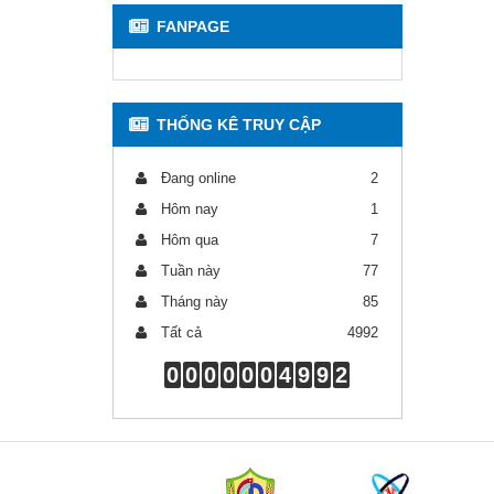
FANPAGE
THỐNG KÊ TRUY CẬP
Đang online
2
Hôm nay
1
Hôm qua
7
Tuần này
77
Tháng này
85
Tất cả
4992
0
0
0
0
0
0
4
9
9
2