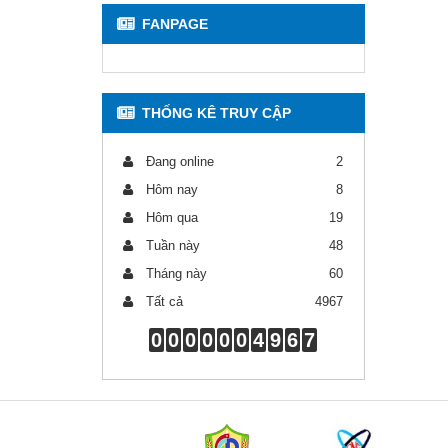
FANPAGE
THỐNG KÊ TRUY CẬP
Đang online
2
Hôm nay
8
Hôm qua
19
Tuần này
48
Tháng này
60
Tất cả
4967
0
0
0
0
0
0
4
9
6
7