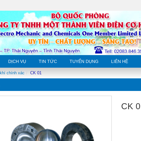
DỊCH VỤ
TIN TỨC
TUYỂN DỤNG
LIÊN HỆ
khí chính xác
CK 01
1
CK 0