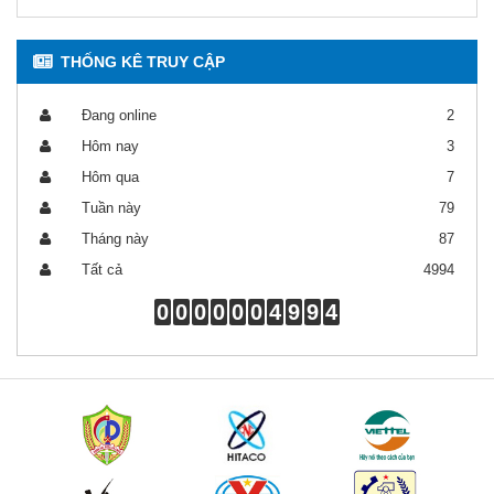
THỐNG KÊ TRUY CẬP
Đang online
2
Hôm nay
3
Hôm qua
7
Tuần này
79
Tháng này
87
Tất cả
4994
0
0
0
0
0
0
4
9
9
4