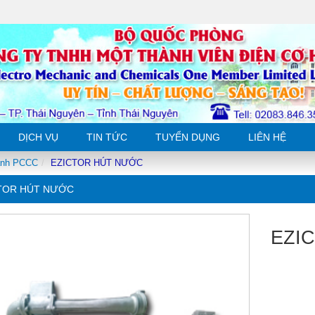
DỊCH VỤ
TIN TỨC
TUYỂN DỤNG
LIÊN HỆ
ành PCCC
EZICTOR HÚT NƯỚC
TOR HÚT NƯỚC
EZI