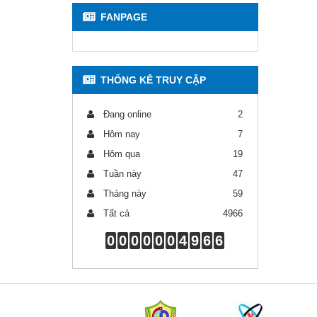
FANPAGE
THỐNG KÊ TRUY CẬP
Đang online
2
Hôm nay
7
Hôm qua
19
Tuần này
47
Tháng này
59
Tất cả
4966
0
0
0
0
0
0
4
9
6
6