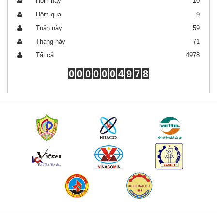
Hôm nay
10
Hôm qua
9
Tuần này
59
Tháng này
71
Tất cả
4978
0
0
0
0
0
0
4
9
7
8