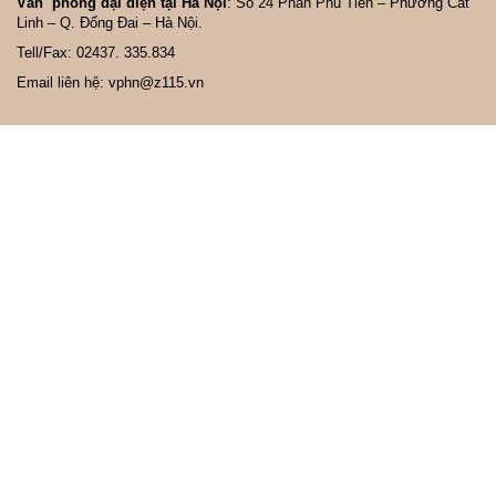
Văn phòng đại diện tại Hà Nội
: Số 24 Phan Phù Tiên – Phường Cát
Linh – Q. Đống Đai – Hà Nội.
Tell/Fax: 02437. 335.834
Email liên hệ: vphn@z115.vn