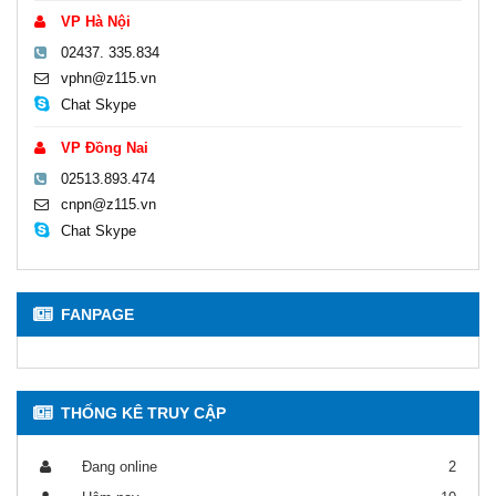
VP Hà Nội
02437. 335.834
vphn@z115.vn
Chat Skype
VP Đồng Nai
02513.893.474
cnpn@z115.vn
Chat Skype
FANPAGE
THỐNG KÊ TRUY CẬP
Đang online
2