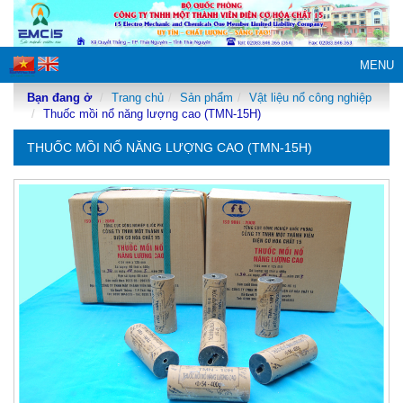
MENU
Bạn đang ở
Trang chủ
Sản phẩm
Vật liệu nổ công nghiệp
Thuốc mồi nổ năng lượng cao (TMN-15H)
THUỐC MỒI NỔ NĂNG LƯỢNG CAO (TMN-15H)