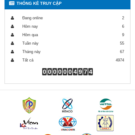
THỐNG KÊ TRUY CẬP
Đang online
2
Hôm nay
6
Hôm qua
9
Tuần này
55
Tháng này
67
Tất cả
4974
0
0
0
0
0
0
4
9
7
4