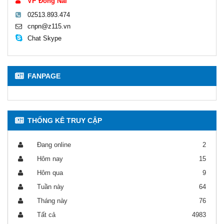
VP Đồng Nai
02513.893.474
cnpn@z115.vn
Chat Skype
FANPAGE
THỐNG KÊ TRUY CẬP
Đang online
2
Hôm nay
15
Hôm qua
9
Tuần này
64
Tháng này
76
Tất cả
4983