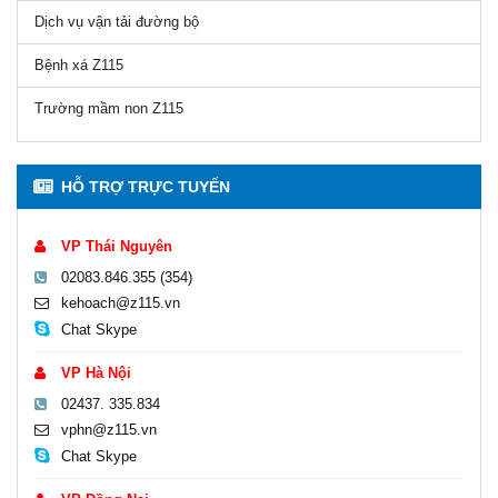
Dịch vụ vận tải đường bộ
Bệnh xá Z115
Trường mầm non Z115
HỖ TRỢ TRỰC TUYẾN
VP Thái Nguyên
02083.846.355 (354)
kehoach@z115.vn
Chat Skype
VP Hà Nội
02437. 335.834
vphn@z115.vn
Chat Skype