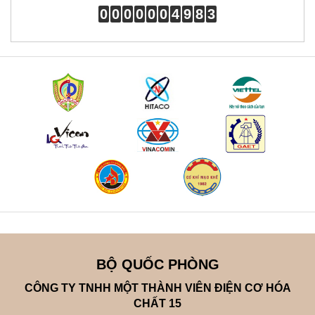
0
0
0
0
0
0
4
9
8
3
BỘ QUỐC PHÒNG
CÔNG TY TNHH MỘT THÀNH VIÊN ĐIỆN CƠ HÓA
CHẤT 15