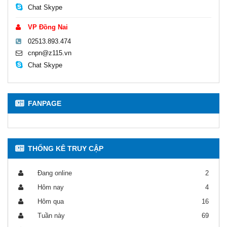
Chat Skype
VP Đồng Nai
02513.893.474
cnpn@z115.vn
Chat Skype
FANPAGE
THỐNG KÊ TRUY CẬP
Đang online
2
Hôm nay
4
Hôm qua
16
Tuần này
69