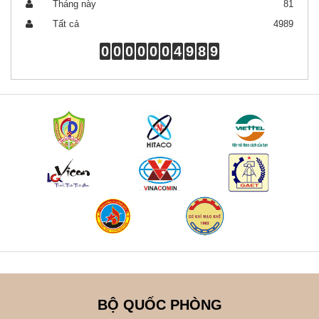
Tháng này
81
Tất cả
4989
0
0
0
0
0
0
4
9
8
9
BỘ QUỐC PHÒNG