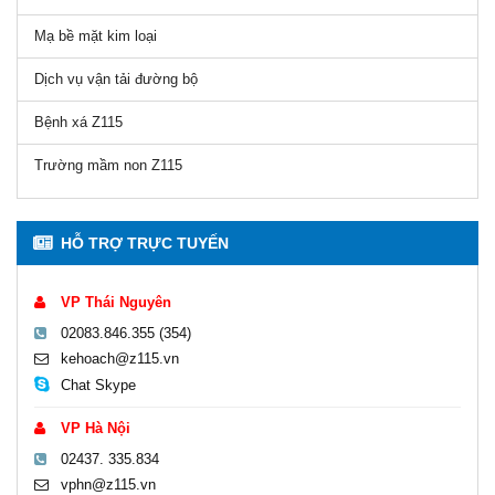
Mạ bề mặt kim loại
Dịch vụ vận tải đường bộ
Bệnh xá Z115
Trường mầm non Z115
HỖ TRỢ TRỰC TUYẾN
VP Thái Nguyên
02083.846.355 (354)
kehoach@z115.vn
Chat Skype
VP Hà Nội
02437. 335.834
vphn@z115.vn