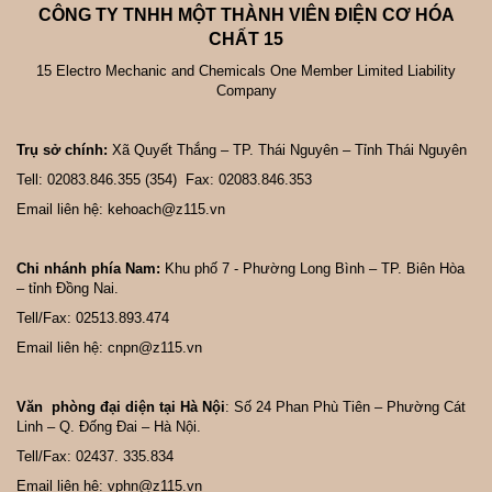
CÔNG TY TNHH MỘT THÀNH VIÊN ĐIỆN CƠ HÓA
CHẤT 15
15 Electro Mechanic and Chemicals One Member Limited Liability
Company
Trụ sở chính:
Xã Quyết Thắng – TP. Thái Nguyên – Tỉnh Thái Nguyên
Tell: 02083.846.355 (354) Fax: 02083.846.353
Email liên hệ: kehoach@z115.vn
Chi nhánh phía Nam:
Khu phố 7 - Phường Long Bình – TP. Biên Hòa
– tỉnh Đồng Nai.
Tell/Fax: 02513.893.474
Email liên hệ: cnpn@z115.vn
Văn phòng đại diện tại Hà Nội
: Số 24 Phan Phù Tiên – Phường Cát
Linh – Q. Đống Đai – Hà Nội.
Tell/Fax: 02437. 335.834
Email liên hệ: vphn@z115.vn