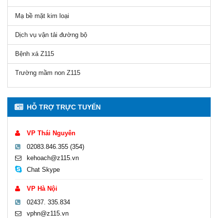
Mạ bề mặt kim loại
Dịch vụ vận tải đường bộ
Bệnh xá Z115
Trường mầm non Z115
HỖ TRỢ TRỰC TUYẾN
VP Thái Nguyên
02083.846.355 (354)
kehoach@z115.vn
Chat Skype
VP Hà Nội
02437. 335.834
vphn@z115.vn