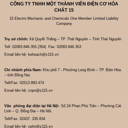
CÔNG TY TNHH MỘT THÀNH VIÊN ĐIỆN CƠ HÓA
CHẤT 15
15 Electro Mechanic and Chemicals One Member Limited Liability
Company
Trụ sở chính:
Xã Quyết Thắng – TP. Thái Nguyên – Tỉnh Thái Nguyên
Tell: 02083.846.355 (354) Fax: 02083.846.353
Email liên hệ: kehoach@z115.vn
Chi nhánh phía Nam:
Khu phố 7 - Phường Long Bình – TP. Biên Hòa
– tỉnh Đồng Nai.
Tell/Fax: 02513.893.474
Email liên hệ: cnpn@z115.vn
Văn phòng đại diện tại Hà Nội
: Số 24 Phan Phù Tiên – Phường Cát
Linh – Q. Đống Đai – Hà Nội.
Tell/Fax: 02437. 335.834
Email liên hệ: vphn@z115.vn