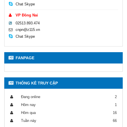
Chat Skype
VP Đồng Nai
02513.893.474
cnpn@z115.vn
Chat Skype
FANPAGE
THỐNG KÊ TRUY CẬP
Đang online
2
Hôm nay
1
Hôm qua
16
Tuần này
66