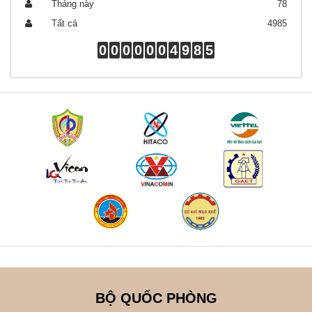
Tháng này
78
Tất cả
4985
0
0
0
0
0
0
4
9
8
5
BỘ QUỐC PHÒNG